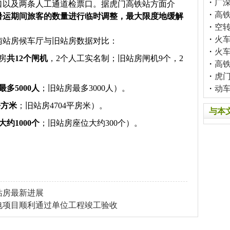
・
广
口以及两条人工通道检票口。据虎门高铁站方面介
・
高
暑运期间旅客的数量进行临时调整，最大限度地缓解
・
空
・
火
南站房候车厅与旧站房数据对比：
・
火
房
共12个闸机
，2个人工实名制；旧站房闸机9个，2
・
高
・
虎
最多5000人
；旧站房最多3000人）。
・
动
平方米
；旧站房4704平房米）。
与本
大约1000个
；旧站房座位大约300个）。
站房最新进展
电项目顺利通过单位工程竣工验收