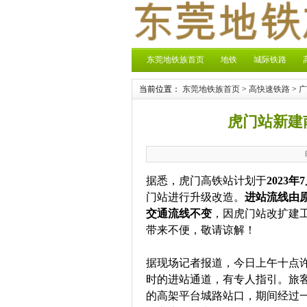
东莞地铁族首页
地铁
城际铁路
当前位置：
东莞地铁族首页
>
高快速铁路
>
广
虎门站新建
据悉，虎门高铁站计划于
2023年
门站进行升级改造。
进站流线由
交通流线不变
，因虎门站改扩建
带来不便，敬请谅解！
据现场记者报道，今日上午十点
时的进站通道，有专人指引。旅
的高架平台城路站口，期间经过