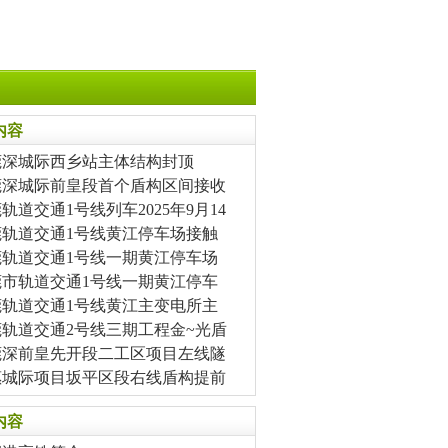
内容
莞深城际西乡站主体结构封顶
莞深城际前皇段首个盾构区间接收
轨道交通1号线列车2025年9月14
莞轨道交通1号线黄江停车场接触
莞轨道交通1号线一期黄江停车场
莞市轨道交通1号线一期黄江停车
莞轨道交通1号线黄江主变电所主
莞轨道交通2号线三期工程金~光盾
莞深前皇先开段二工区项目左线隧
惠城际项目坂平区段右线盾构提前
内容