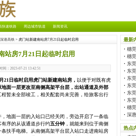
高快速铁路
周边城市轨道
新闻资讯
最新
深港高铁
> 虎门站新建南站房7月21日起临时启用
・
穗
南站房7月21日起临时启用
・
穗
・
东莞
时间：2023-07-21 13:42:51
・
东
・
东
7月21日
临时启用虎门站新建南站房，
以便于对既有虎
・
东
原地面一层更改至南侧高架平台层，出站通道及外部
・
东
工程暂未全部竣工，相关配套尚未完善，给旅客出行
・
东
・
穗
・
深
许，地面一层的入站口已经关闭，旁边开启了一条临
客有序的从该通道步行约
五分钟
，就能来到位于南侧
热点
一条扶手电梯。从南侧高架平台层入站口走进南站房