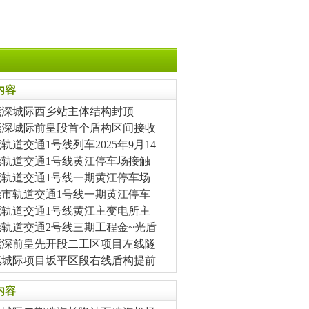
内容
莞深城际西乡站主体结构封顶
莞深城际前皇段首个盾构区间接收
轨道交通1号线列车2025年9月14
莞轨道交通1号线黄江停车场接触
莞轨道交通1号线一期黄江停车场
莞市轨道交通1号线一期黄江停车
莞轨道交通1号线黄江主变电所主
莞轨道交通2号线三期工程金~光盾
莞深前皇先开段二工区项目左线隧
惠城际项目坂平区段右线盾构提前
内容