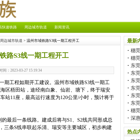
高快速铁路
周边城市轨道
新闻资讯
最新
周边城市轨道
> 温州市域铁路S3线一期工程开工
・
穗
铁路S3线一期工程开工
・
穗
・
东莞
时间：2023-03-27 15:19:34
・
东
・
东
线一期工程如期开工建设。温州市域铁路S3线一期工
・
东
温州瓯海区梧田站，途经南白象、仙岩、塘下，终于瑞安
・
东
设车站11座，最高运行速度为120公里/小时，预计将于
・
东
・
穗
・
深
划的最后一条线路。建成后将与S1、S2线共同形成总
网，三条S线串联起乐清、瑞安等主要城区，初步构建
热点