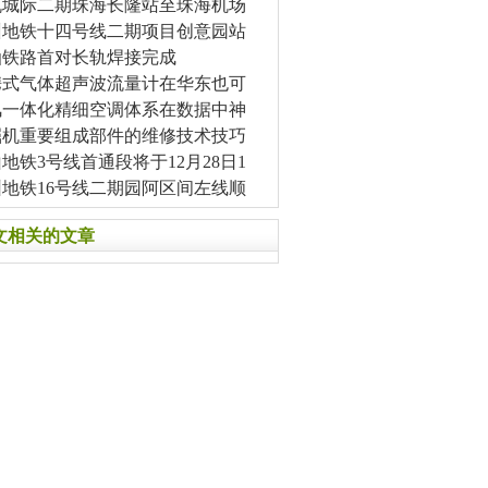
机城际二期珠海长隆站至珠海机场
州地铁十四号线二期项目创意园站
汕铁路首对长轨焊接完成
携式气体超声波流量计在华东也可
风一体化精细空调体系在数据中神
掘机重要组成部件的维修技术技巧
地铁3号线首通段将于12月28日1
圳地铁16号线二期园阿区间左线顺
文相关的文章