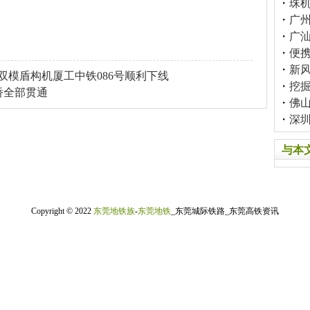
・
珠
・
广
・
广
・
便
・
新
M双模盾构机厦工中铁086号顺利下线
・
挖
桥全部贯通
・
佛山
・
深
与本
Copyright © 2022
东莞地铁族
-
东莞地铁
_东莞城际铁路_东莞高铁资讯