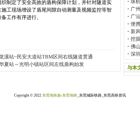
・
珠
组织制定了安全高效的盾构保障计划，并针对隧道实
・
广
在施工现场增设了盾尾间隙自动测量及视频监控等智
・
广
准备工作有序进行。
・
便
・
新
・
挖
・
佛山
・
深
龙溪站~民安大道站TBM区间右线隧道贯通
期华夏站～光明小镇站区间左线盾构始发
与本
Copyright © 2022
东莞地铁族
-
东莞地铁
_东莞城际铁路_东莞高铁资讯