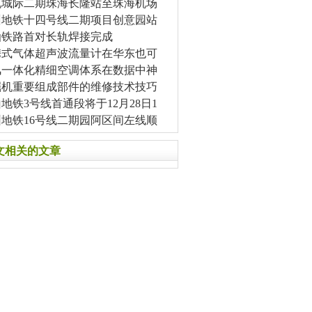
机城际二期珠海长隆站至珠海机场
州地铁十四号线二期项目创意园站
汕铁路首对长轨焊接完成
携式气体超声波流量计在华东也可
风一体化精细空调体系在数据中神
掘机重要组成部件的维修技术技巧
地铁3号线首通段将于12月28日1
圳地铁16号线二期园阿区间左线顺
文相关的文章