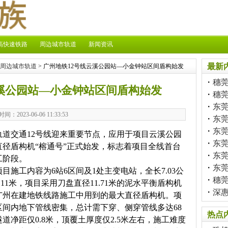
高快速铁路
周边城市轨道
新闻资讯
最新
周边城市轨道
> 广州地铁12号线云溪公园站—小金钟站区间盾构始发
・
穗
云溪公园站—小金钟站区间盾构始发
・
穗
・
东莞
时间：2023-06-06 11:33:53
・
东
・
东
轨道交通12号线迎来重要节点，应用于项目云溪公园
・
东
径盾构机“榕通号”正式始发，标志着项目全线首台
・
东
工阶段。
・
东
目施工内容为6站6区间及1处主变电站，全长7.03公
・
穗
11米，项目采用刀盘直径11.71米的泥水平衡盾构机
・
深
广州在建地铁线路施工中用到的最大直径盾构机。项
间内地下管线密集，总计需下穿、侧穿管线多达68
热点
净距仅0.8米，顶覆土厚度仅2.5米左右，施工难度