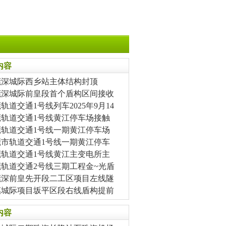
内容
莞深城际西乡站主体结构封顶
莞深城际前皇段首个盾构区间接收
轨道交通1号线列车2025年9月14
莞轨道交通1号线黄江停车场接触
莞轨道交通1号线一期黄江停车场
莞市轨道交通1号线一期黄江停车
莞轨道交通1号线黄江主变电所主
莞轨道交通2号线三期工程金~光盾
莞深前皇先开段二工区项目左线隧
惠城际项目坂平区段右线盾构提前
内容