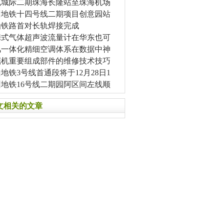
机城际二期珠海长隆站至珠海机场
州地铁十四号线二期项目创意园站
汕铁路首对长轨焊接完成
携式气体超声波流量计在华东也可
风一体化精细空调体系在数据中神
掘机重要组成部件的维修技术技巧
地铁3号线首通段将于12月28日1
圳地铁16号线二期园阿区间左线顺
文相关的文章