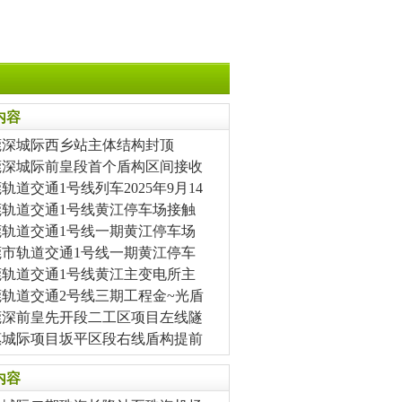
内容
莞深城际西乡站主体结构封顶
莞深城际前皇段首个盾构区间接收
轨道交通1号线列车2025年9月14
莞轨道交通1号线黄江停车场接触
莞轨道交通1号线一期黄江停车场
莞市轨道交通1号线一期黄江停车
莞轨道交通1号线黄江主变电所主
莞轨道交通2号线三期工程金~光盾
莞深前皇先开段二工区项目左线隧
惠城际项目坂平区段右线盾构提前
内容