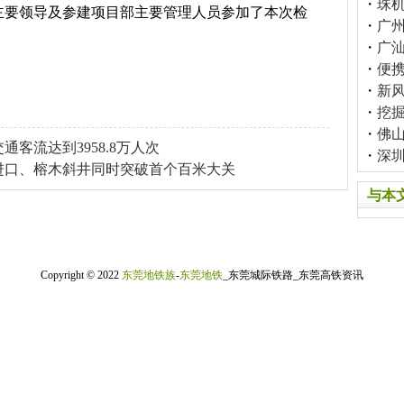
・
珠
主要领导及参建项目部主要管理人员参加了本次检
・
广
・
广
・
便
・
新
・
挖
・
佛山
通客流达到3958.8万人次
・
深
进口、榕木斜井同时突破首个百米大关
与本
Copyright © 2022
东莞地铁族
-
东莞地铁
_东莞城际铁路_东莞高铁资讯