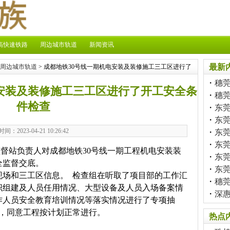
高快速铁路
周边城市轨道
新闻资讯
最新
周边城市轨道
> 成都地铁30号线一期机电安装及装修施工三工区进行了
・
穗
电安装及装修施工三工区进行了开工安全条
・
穗
件检查
・
东莞
・
东
时间：2023-04-21 10:26:42
・
东
・
东
监督站负责人对成都地铁30号线一期工程机电安装装
・
东
全监督交底。
・
东
现场和三工区信息。 检查组在听取了项目部的工作汇
・
穗
织组建及人员任用情况、大型设备及人员入场备案情
・
深
作人员安全教育培训情况等落实情况进行了专项抽
件，同意工程按计划正常进行。
热点