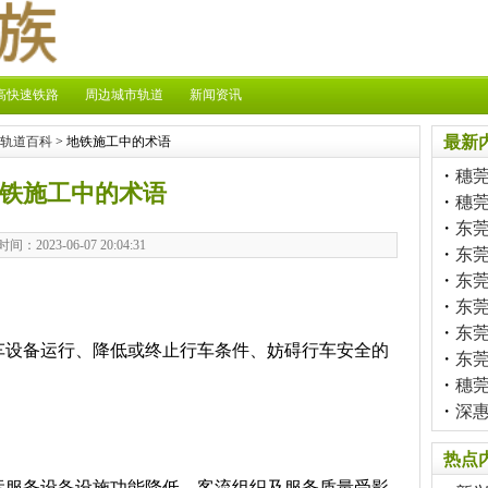
高快速铁路
周边城市轨道
新闻资讯
最新
轨道百科
> 地铁施工中的术语
・
穗
铁施工中的术语
・
穗
・
东莞
时间：2023-06-07 20:04:31
・
东
・
东
・
东
・
东
车设备运行、降低或终止行车条件、妨碍行车安全的
・
东
・
穗
・
深
热点
运服务设备设施功能降低、客流组织及服务质量受影