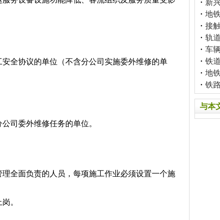
・
新
・
地
・
接
・
轨
・
车
・
铁
工安全协议的单位（不含分公司实施委外维修的单
・
地
・
铁
与本
分公司委外维修任务的单位。
管理全面负责的人员，每项施工作业必须设置一个施
上岗。