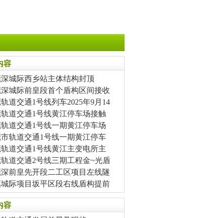
内容
莞深城际西乡站主体结构封顶
莞深城际前皇段首个盾构区间接收
轨道交通1号线列车2025年9月14
莞轨道交通1号线黄江停车场接触
莞轨道交通1号线一期黄江停车场
莞市轨道交通1号线一期黄江停车
莞轨道交通1号线黄江主变电所主
莞轨道交通2号线三期工程金~光盾
莞深前皇先开段二工区项目左线隧
惠城际项目坂平区段右线盾构提前
内容