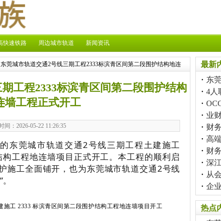
高快速铁路
周边城市轨道
新闻资讯
最新
 东莞城市轨道交通2号线三期工程2333标滨青区间第二段围护结构地连
・
东莞
期工程2333标滨青区间第二段围护结构
・
4人
连墙工程正式开工
・
OC
・
业
时间：2026-05-22 11:26:35
・
财
・
高
建的东莞城市轨道交通2号线三期工程土建施工
・
财
护结构工程地连墙项目正式开工。本工程的顺利启
・
深
护施工全面铺开，也为东莞城市轨道交通2号线
・
从会
”。
・
企
建施工
2333
标滨青区间第二段围护结构工程地连墙项目开工
热点