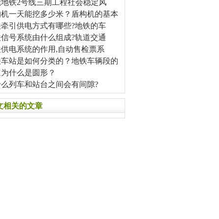
莞地铁2号线三期工程社会稳定风
构机一天能挖多少米？盾构机的基本
铁牵引供电方式有哪些?地铁的车
铁信号系统由什么组成?轨道交通
铁供电系统的作用,自动售检票系
铁车站是如何分类的？地铁车辆段的
道为什么是圆形？
什么列车和站台之间会有间隙?
文相关的文章