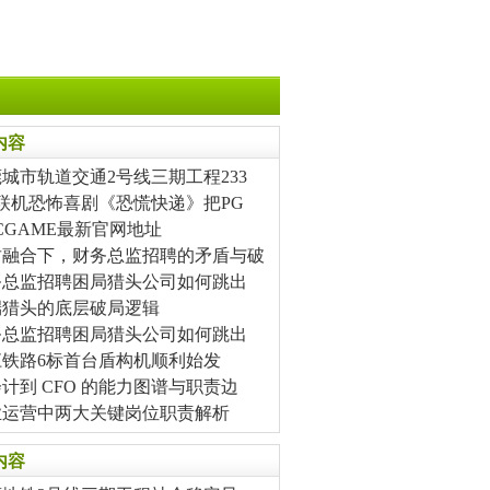
内容
城市轨道交通2号线三期工程233
联机恐怖喜剧《恐慌快递》把PG
CGAME最新官网地址
财融合下，财务总监招聘的矛盾与破
务总监招聘困局猎头公司如何跳出
端猎头的底层破局逻辑
务总监招聘困局猎头公司如何跳出
江铁路6标首台盾构机顺利始发
计到 CFO 的能力图谱与职责边
业运营中两大关键岗位职责解析
内容