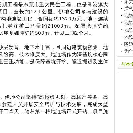
・
东
三期工程是东莞市重大民生工程，也是粤港澳大
・
盾
目，全长约17.1公里。伊地公司参与建设的
・
地
结构地连墙工程，合同额约1320万元，地下连续
・
地
钻孔灌注桩工程量约21000m。深层搅拌桩约
・
地
，房屋基础冲桩约500m，计划工期2个月。
・
地
・
隧
砂层发育、地下水丰富，且周边建筑物密集、地
・
为
风险高、技术难度大。地连墙作为深基坑核心围
重三重功能，是保障基坑开挖、隧道掘进及主体
与本
，伊地公司坚持“高起点规划、高标准筹备、高
体参建人员开展安全培训与技术交底，完成大型
开工当天，随着第一槽地连墙正式开钻，项目施