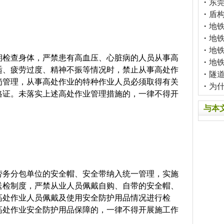
・
东
・
盾
・
地
・
地
・
地
期检查身体，严禁患有高血压、心脏病的人员从事高
・
地
适、疲劳过度、精神不振等情况时，禁止从事高处作
・
隧
岗管理，从事高处作业的特种作业人员必须取得有关
・
为
格证。未落实上述高处作业管理措施的，一律不得开
与本
劳务分包单位的安全帽、安全带纳入统一管理，实施
送检制度，严禁从业人员佩戴自购、自带的安全帽、
高处作业人员佩戴及使用安全防护用品情况进行检
高处作业安全防护用品保障的，一律不得开展施工作