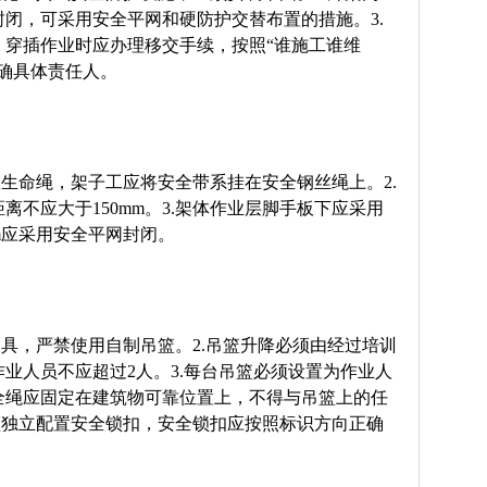
闭，可采用安全平网和硬防护交替布置的措施。3.
，穿插作业时应办理移交手续，按照“谁施工谁维
确具体责任人。
置生命绳，架子工应将安全带系挂在安全钢丝绳上。2.
离不应大于150mm。3.架体作业层脚手板下应采用
m应采用安全平网封闭。
吊具，严禁使用自制吊篮。2.吊篮升降必须由经过培训
业人员不应超过2人。3.每台吊篮必须设置为作业人
全绳应固定在建筑物可靠位置上，不得与吊篮上的任
须独立配置安全锁扣，安全锁扣应按照标识方向正确