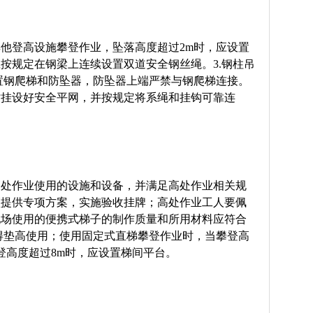
其他登高设施攀登作业，坠落高度超过2m时，应设置
应按规定在钢梁上连续设置双道安全钢丝绳。3.钢柱吊
置钢爬梯和防坠器，防坠器上端严禁与钢爬梯连接。
时挂设好安全平网，并按规定将系绳和挂钩可靠连
高处作业使用的设施和设备，并满足高处作业相关规
须提供专项方案，实施验收挂牌；高处作业工人要佩
现场使用的便携式梯子的制作质量和所用材料应符合
得垫高使用；使用固定式直梯攀登作业时，当攀登高
登高度超过8m时，应设置梯间平台。