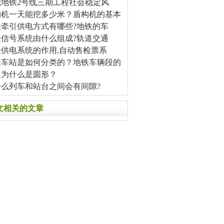
莞地铁2号线三期工程社会稳定风
构机一天能挖多少米？盾构机的基本
铁牵引供电方式有哪些?地铁的车
铁信号系统由什么组成?轨道交通
铁供电系统的作用,自动售检票系
铁车站是如何分类的？地铁车辆段的
道为什么是圆形？
什么列车和站台之间会有间隙?
文相关的文章