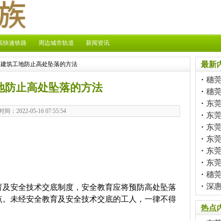
高快速铁路
周边城市轨道
新闻资讯
最新
 建筑工地防止高处坠落的方法
・
穗
地防止高处坠落的方法
・
穗
・
东莞
时间：2022-05-16 07:55:54
・
东
・
东
・
东
・
东
・
东
・
穗
・
深
育及安全技术交底制度，安全教育应将预防高处坠落
点。未经安全教育及安全技术交底的工人，一律不得
热点