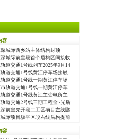
内容
莞深城际西乡站主体结构封顶
莞深城际前皇段首个盾构区间接收
轨道交通1号线列车2025年9月14
莞轨道交通1号线黄江停车场接触
莞轨道交通1号线一期黄江停车场
莞市轨道交通1号线一期黄江停车
莞轨道交通1号线黄江主变电所主
莞轨道交通2号线三期工程金~光盾
莞深前皇先开段二工区项目左线隧
惠城际项目坂平区段右线盾构提前
内容